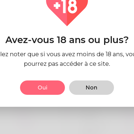
Pays
Alg
Avez-vous 18 ans ou plus?
llez noter que si vous avez moins de 18 ans, vo
pourrez pas accéder à ce site.
e profil
Oui
Non
 base
Regards
Mâle
la taille
183
Anglais
Couleur de
Noi