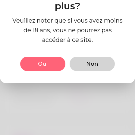
plus?
Veuillez noter que si vous avez moins
de 18 ans, vous ne pourrez pas
accéder à ce site.
Information de profil
Oui
Non
De base
Le sexe
Mâle
langue préférée
Anglais