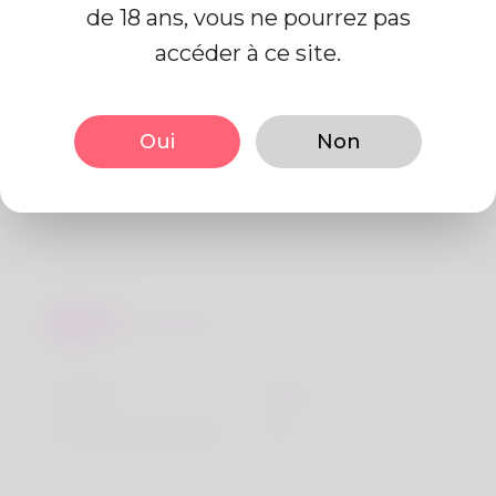
de 18 ans, vous ne pourrez pas
accéder à ce site.
De base
Oui
Non
Le sexe
Mâle
langue préférée
Anglais
Regards
la taille
183cm
Couleur de cheveux
Noir