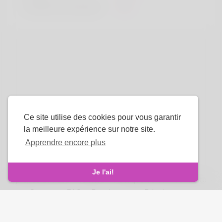
Couleur de cheveux
Noir
Ce site utilise des cookies pour vous garantir
la meilleure expérience sur notre site.
Apprendre encore plus
La langue
Je l'ai!
À propos de nous
-
termes
-
Politique de confidentialité
-
Contact
-
FAQ
-
Rembourser
-
Développeurs
droits d'auteur © 2026 Venus Royale. Tous les droits sont