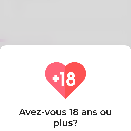
Sur Alyssa Chiles
Misant passionnément, je deviens un explorateur
intervenant seulement sur le Lucky Treasure
casino. Mon but est de révéler mes secrets
infaillibles.
Pays
Algeria
Avez-vous 18 ans ou
plus?