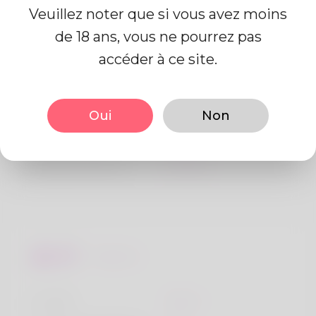
Veuillez noter que si vous avez moins
de 18 ans, vous ne pourrez pas
Information de profil
accéder à ce site.
De base
Oui
Non
Le sexe
Mâle
langue préférée
Anglais
Regards
la taille
183cm