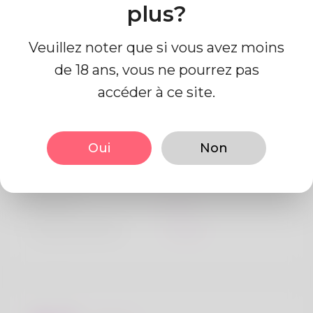
plus?
Veuillez noter que si vous avez moins
de 18 ans, vous ne pourrez pas
accéder à ce site.
Information de profil
Oui
Non
De base
Le sexe
Mâle
langue préférée
Anglais