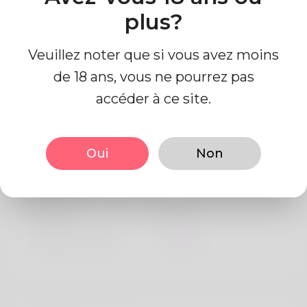
plus?
Veuillez noter que si vous avez moins
de 18 ans, vous ne pourrez pas
accéder à ce site.
Information de profil
Oui
Non
De base
Le sexe
Mâle
langue préférée
Anglais