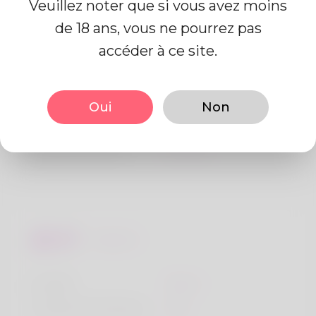
Veuillez noter que si vous avez moins
de 18 ans, vous ne pourrez pas
Information de profil
accéder à ce site.
De base
Oui
Non
Le sexe
Mâle
langue préférée
Anglais
Regards
la taille
183cm
Couleur de cheveux
Noir