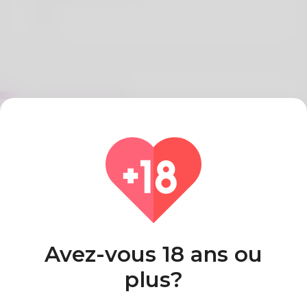
Sur Bell Climpson
Het aanpakken van slechte oplichters is een
belangrijke taak. Ik verdedig mijn volgers actief
tegen dit soort gevaren.
Pays
Algeria
Avez-vous 18 ans ou
plus?