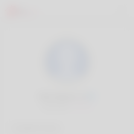
Bell Climpson, 20
Popularité:
Très lent
Comptes sociaux