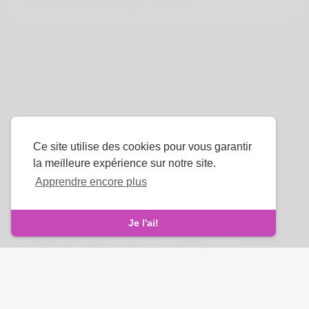
Ce site utilise des cookies pour vous garantir
la meilleure expérience sur notre site.
Apprendre encore plus
La langue
Je l'ai!
À propos de nous
-
termes
-
Politique de confidentialité
-
Contact
-
FAQ
-
Rembourser
-
Développeurs
droits d'auteur © 2026 Venus Royale. Tous les droits sont
réservés.