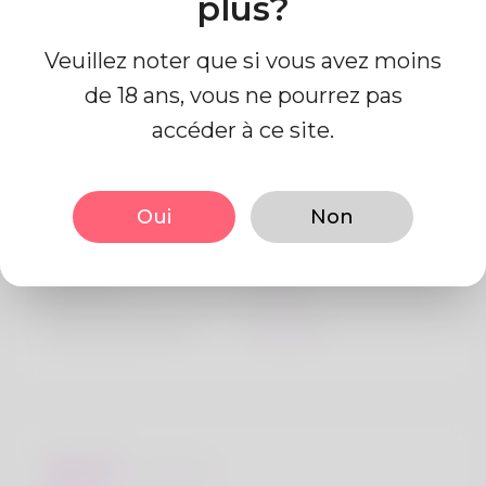
plus?
Veuillez noter que si vous avez moins
de 18 ans, vous ne pourrez pas
accéder à ce site.
Information de profil
Oui
Non
De base
Le sexe
Mâle
langue préférée
Anglais
Regards