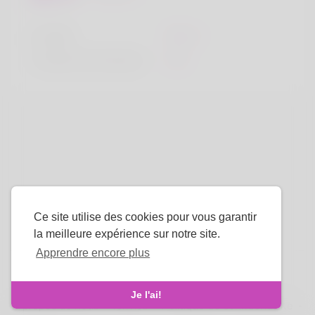
la taille
183cm
Couleur de cheveux
Noir
Ce site utilise des cookies pour vous garantir
la meilleure expérience sur notre site.
Apprendre encore plus
La langue
Je l'ai!
À propos de nous
-
termes
-
Politique de confidentialité
-