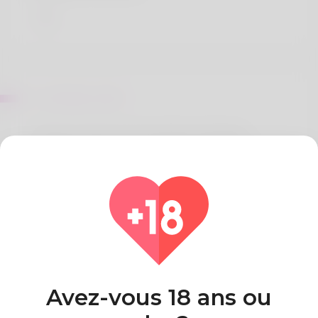
Sur Bobby Seiler
Friends contact her Erica Spinks. Managing
individuals is what she does and her wage has
been truly satisfying. Kayaking is what my family
and I appreciate. My spouse and I reside in New
York. If you want to find out more check out my
website: https://Urlscan.io/result/019cc3c6-d9b0-
755a-a376-0c82aba50e78/
Pays
Algeria
Avez-vous 18 ans ou