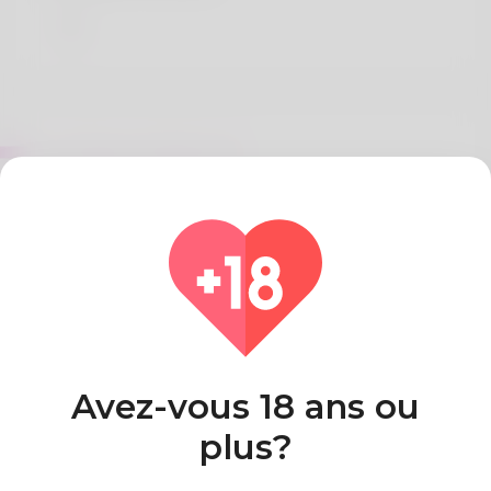
Sur Boyce Schlemmer
Increase Your Google Page Ranking Through
Article Marketing article - click the next website
page,
Pays
Algeria
Avez-vous 18 ans ou
plus?