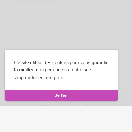
Ce site utilise des cookies pour vous garantir
la meilleure expérience sur notre site.
Apprendre encore plus
La langue
Je l'ai!
À propos de nous
-
termes
-
Politique de confidentialité
-
Contact
-
FAQ
-
Rembourser
-
Développeurs
droits d'auteur © 2026 Venus Royale. Tous les droits sont
réservés.