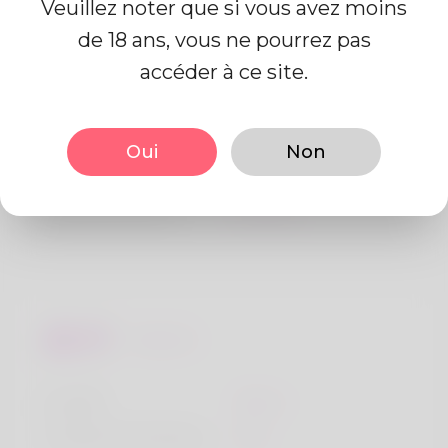
Veuillez noter que si vous avez moins
de 18 ans, vous ne pourrez pas
Information de profil
accéder à ce site.
De base
Oui
Non
Le sexe
Mâle
langue préférée
Anglais
Regards
la taille
183cm
Couleur de cheveux
Noir