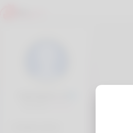
Celsa Dimarco, 20
Popularité:
Très lent
Comptes sociaux