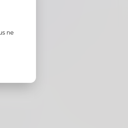
us ne
cm
r