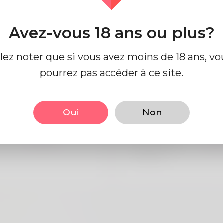
Avez-vous 18 ans ou plus?
e profil
llez noter que si vous avez moins de 18 ans, vo
pourrez pas accéder à ce site.
 base
Regards
Oui
Non
Mâle
la taille
183
Anglais
Couleur de
Noi
cheveux