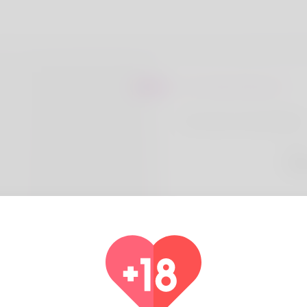
Sur Celsa Dimarco
Her name is Armandina D
Pays
Alg