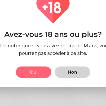
strategies/
Pays
Alg
Avez-vous 18 ans ou plus?
llez noter que si vous avez moins de 18 ans, vo
pourrez pas accéder à ce site.
e profil
Oui
Non
 base
Regards
Mâle
la taille
183
Anglais
Couleur de
Noi