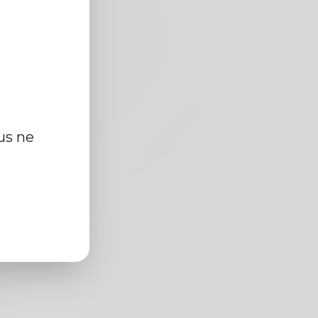
eria
us ne
cm
r