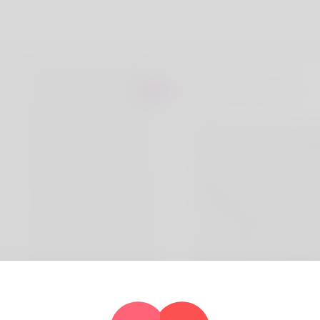
Sur Charles Higdon
Sang precisely what my wi
call me but I never really l
name. Lacemaking is the
going to never stop doing
professional life I am a m
I've already signed anoth
is the only place I've been
and my parents live close 
competent at webdesign
wish to check my website
https://paulaescobar.cl/ir
an-overview-of-opportunit