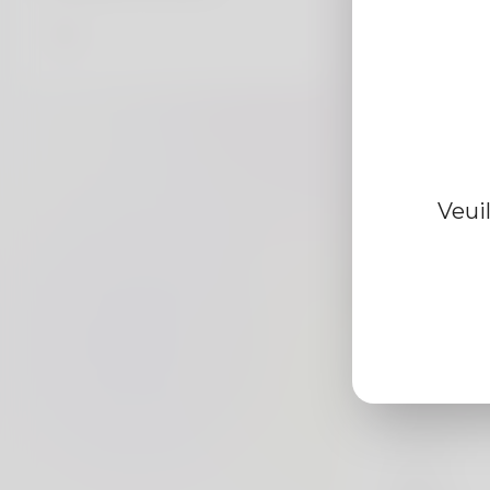
Veui
Information d
De
Le sexe
langue