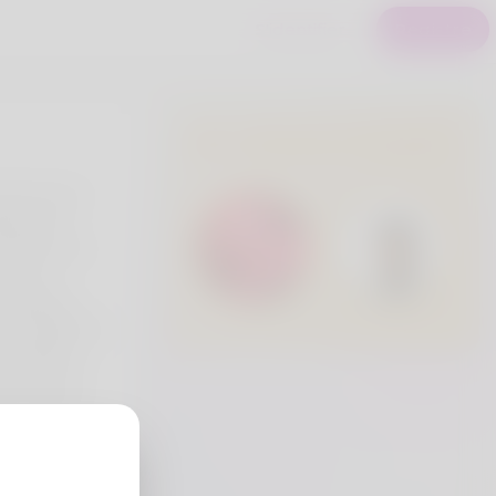
S'identifier
Registre
Utilisateurs Premium
fe loves to
iked that
 hobby I am
. In my
anager but
er 1. Oklahoma
 residing in
by. I'm not
 we might
:
agoldinvestments-
ies-and-