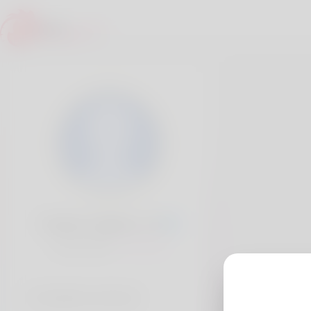
Charles Higdon, 20
Popularité:
Très lent
Comptes sociaux