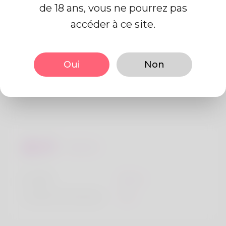
de 18 ans, vous ne pourrez pas
accéder à ce site.
De base
Oui
Non
Le sexe
Mâle
langue préférée
Anglais
Regards
la taille
183cm
Couleur de cheveux
Noir