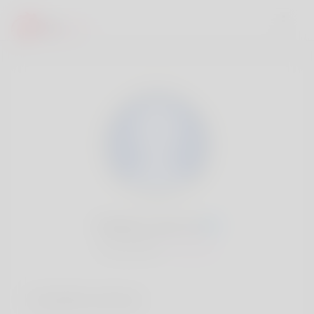
Christa Lund, 20
Popularité:
Très lent
Comptes sociaux