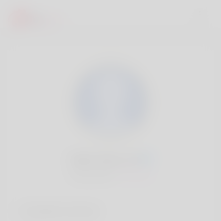
Claire Darcy, 20
Popularité:
Très lent
Comptes sociaux