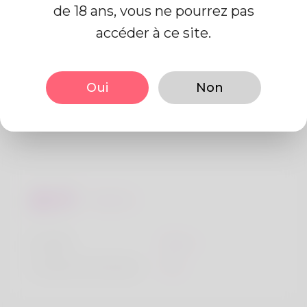
de 18 ans, vous ne pourrez pas
accéder à ce site.
De base
Oui
Non
Le sexe
Mâle
langue préférée
Anglais
Regards
la taille
183cm
Couleur de cheveux
Noir