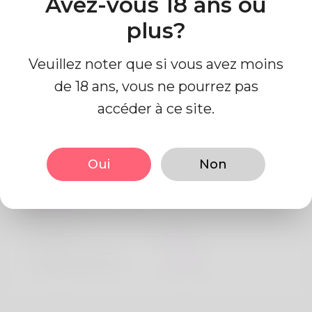
Avez-vous 18 ans ou
Algeria
plus?
Veuillez noter que si vous avez moins
de 18 ans, vous ne pourrez pas
accéder à ce site.
Information de profil
Oui
Non
De base
Le sexe
Mâle
langue préférée
Anglais