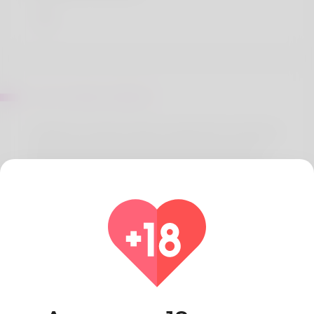
Sur Cornelius Valentin
Deshawn is what's written modest birth certificate
and my wife doesn't take pleasure in at a lot of.
Massachusetts has been my home and I have
everything i need appropriate here. The thing I
really like most to play basketball and I've been
doing it for rough while. Data processing is how he
supports his spouse and children members. I've
been implementing my website for enough time
now. here: http://play123.co.kr/bbs/board.php?
bo_table=
Pays