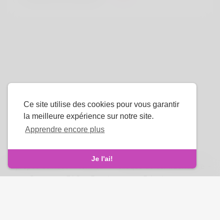
Ce site utilise des cookies pour vous garantir
la meilleure expérience sur notre site.
Apprendre encore plus
La langue
Je l'ai!
À propos de nous
-
termes
-
Politique de confidentialité
-
Contact
-
FAQ
-
Rembourser
-
Développeurs
droits d'auteur © 2026 Venus Royale. Tous les droits sont
réservés.