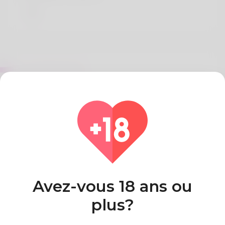
Sur Dani Dowie
Ich selbst agiere intensiv mit Echtgeld beim
Flappy-Casino. Ergo gewähre meine Person jedem
brandneue Banking-Informationen.
Pays
Algeria
Avez-vous 18 ans ou
plus?