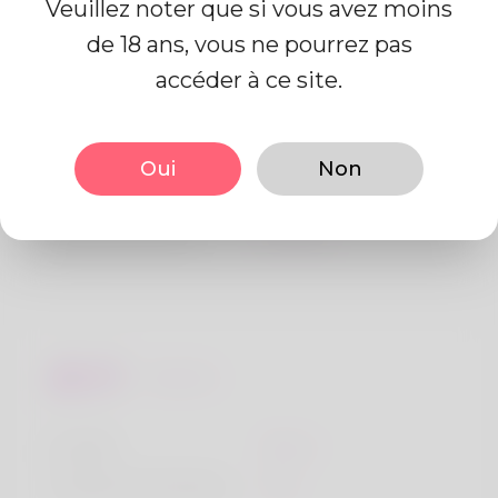
Veuillez noter que si vous avez moins
de 18 ans, vous ne pourrez pas
Information de profil
accéder à ce site.
De base
Oui
Non
Le sexe
Mâle
langue préférée
Anglais
Regards
la taille
183cm
Couleur de cheveux
Noir