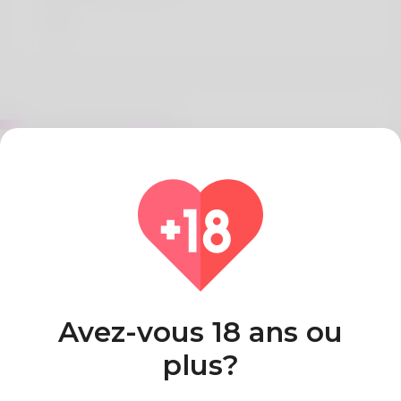
Sur Darin McKelvey
Got nothing to say about myself at all.
Finally a part of venusroyale.date.
I just wish I'm useful in one way here.
Pays
Algeria
Avez-vous 18 ans ou
plus?