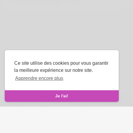
Ce site utilise des cookies pour vous garantir
la meilleure expérience sur notre site.
Apprendre encore plus
La langue
Je l'ai!
À propos de nous
-
termes
-
Politique de confidentialité
-
Contact
-
FAQ
-
Rembourser
-
Développeurs
droits d'auteur © 2026 Venus Royale. Tous les droits sont
réservés.