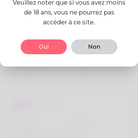
Veuillez noter que si vous avez moins
de 18 ans, vous ne pourrez pas
Information de profil
accéder à ce site.
De base
Oui
Non
Le sexe
Mâle
langue préférée
Anglais
Regards
la taille
183cm
Couleur de cheveux
Noir