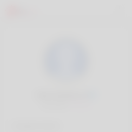
Darin McKelvey, 20
Popularité:
Très lent
Comptes sociaux