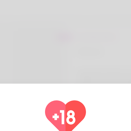
Sur Darryl Eason
References:
Payid pokies facebook re
deposit bonus instant pay
australia real money no de
chips
Pays
Alg