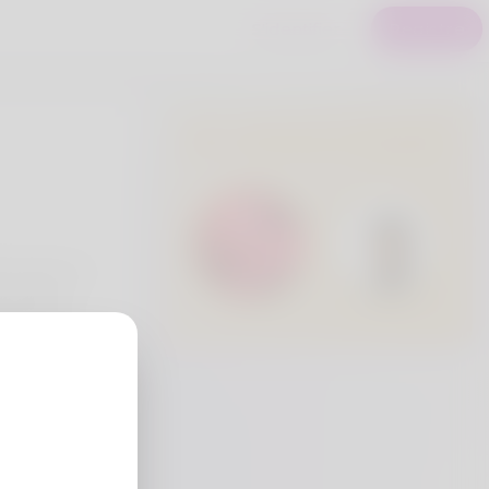
S'identifier
Registre
Utilisateurs Premium
al money no
id pokies
posit free
eria