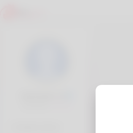
Darryl Eason, 20
Popularité:
Très lent
Comptes sociaux