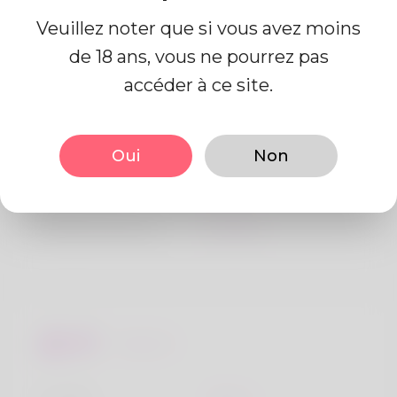
Veuillez noter que si vous avez moins
de 18 ans, vous ne pourrez pas
Information de profil
accéder à ce site.
De base
Oui
Non
Le sexe
Mâle
langue préférée
Anglais
Regards