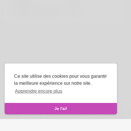
la taille
183cm
Couleur de cheveux
Noir
Ce site utilise des cookies pour vous garantir
la meilleure expérience sur notre site.
Apprendre encore plus
La langue
Je l'ai!
À propos de nous
-
termes
-
Politique de confidentialité
-
Contact
-
FAQ
-
Rembourser
-
Développeurs