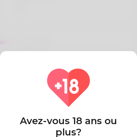
Sur Doyle Falls
References:
Best instant payid pokies australia real money best
payid withdrawal pokies australia
Pays
Algeria
Avez-vous 18 ans ou
plus?