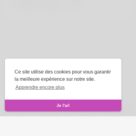
Couleur de cheveux
Noir
Ce site utilise des cookies pour vous garantir
la meilleure expérience sur notre site.
Apprendre encore plus
La langue
Je l'ai!
À propos de nous
-
termes
-
Politique de confidentialité
-
Contact
-
FAQ
-
Rembourser
-
Développeurs
droits d'auteur © 2026 Venus Royale. Tous les droits sont