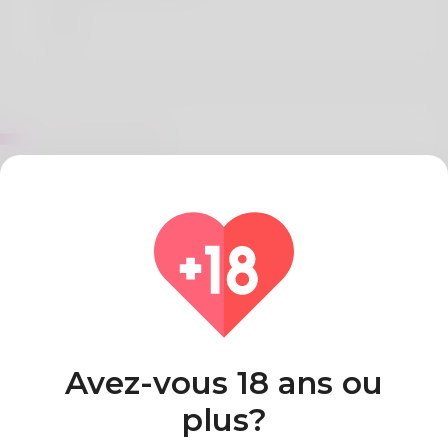
Sur Drew Rivas
References:
Best online pokies payid instant payid pokies
Pays
Algeria
Avez-vous 18 ans ou
plus?