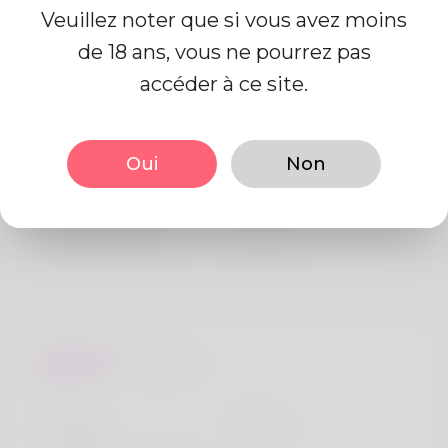
Veuillez noter que si vous avez moins
de 18 ans, vous ne pourrez pas
Information de profil
accéder à ce site.
De base
Oui
Non
Le sexe
Mâle
langue préférée
Anglais
Regards
la taille
183cm