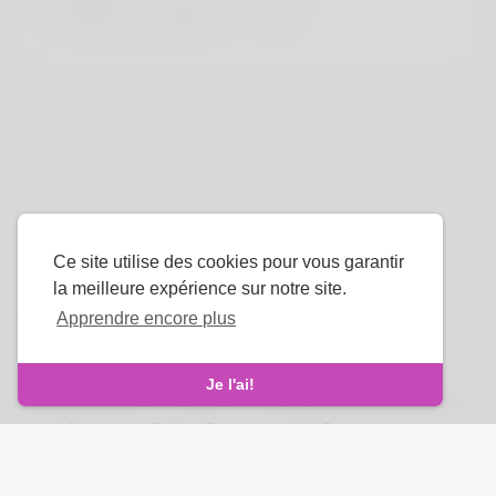
Couleur de cheveux
Noir
Ce site utilise des cookies pour vous garantir
la meilleure expérience sur notre site.
Apprendre encore plus
La langue
Je l'ai!
À propos de nous
-
termes
-
Politique de confidentialité
-
Contact
-
FAQ
-
Rembourser
-
Développeurs
droits d'auteur © 2026 Venus Royale. Tous les droits sont