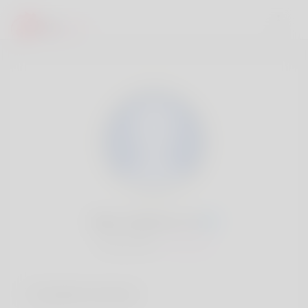
Elise Stafford, 20
Popularité:
Très lent
Comptes sociaux