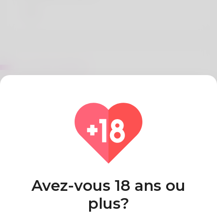
Sur Elise Stafford
I'm Elise and I live with my husband and our 3
children in Romo, in the REGION SYDDANMARK
south area. My hobbies are Cubing, Backpacking
and Meteorology.
Pays
Algeria
Avez-vous 18 ans ou
plus?