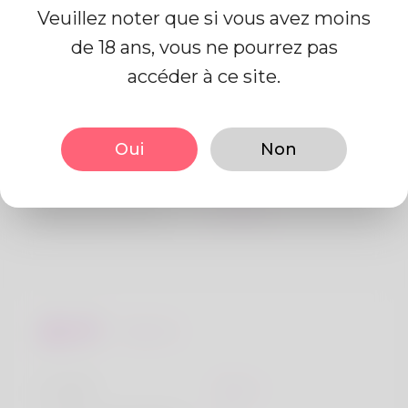
Veuillez noter que si vous avez moins
de 18 ans, vous ne pourrez pas
Information de profil
accéder à ce site.
De base
Oui
Non
Le sexe
Mâle
langue préférée
Anglais
Regards
la taille
183cm