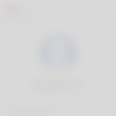
Emilio Childress, 20
Popularité:
Très lent
Comptes sociaux