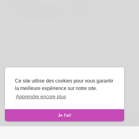
la taille
183cm
Couleur de cheveux
Noir
Ce site utilise des cookies pour vous garantir
la meilleure expérience sur notre site.
Apprendre encore plus
La langue
Je l'ai!
À propos de nous
-
termes
-
Politique de confidentialité
-
Contact
-
FAQ
-
Rembourser
-
Développeurs