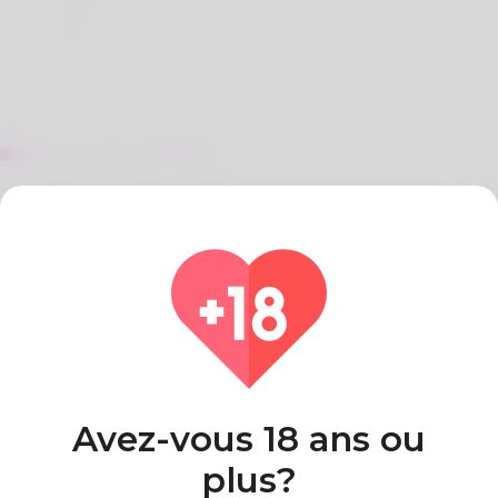
Sur Emilio Childress
References:
Payid pokies withdrawals australia pokies payid
australia
Pays
Algeria
Avez-vous 18 ans ou
plus?