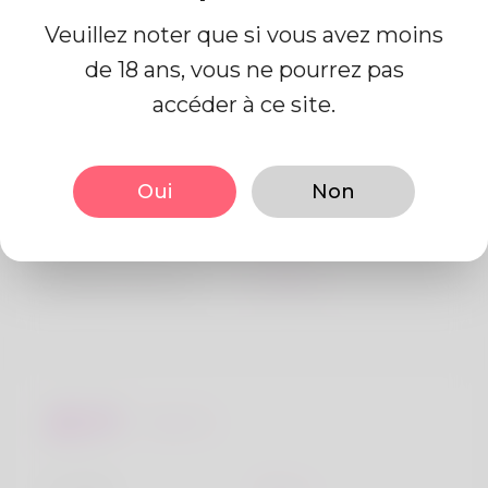
Veuillez noter que si vous avez moins
de 18 ans, vous ne pourrez pas
Information de profil
accéder à ce site.
De base
Oui
Non
Le sexe
Mâle
langue préférée
Anglais
Regards