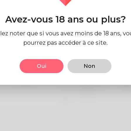
Avez-vous 18 ans ou plus?
e profil
llez noter que si vous avez moins de 18 ans, vo
pourrez pas accéder à ce site.
 base
Regards
Oui
Non
Mâle
la taille
183
Anglais
Couleur de
Noi
cheveux