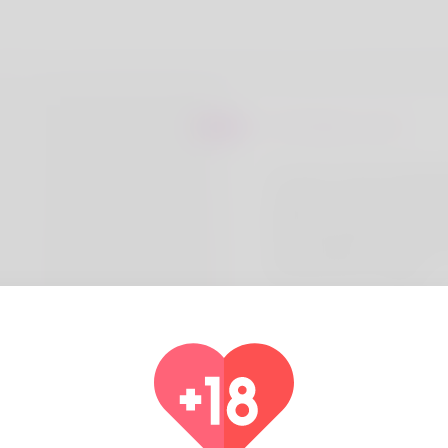
Sur Etsuko Lowe
You don't need a huge ban
a great time, and I'm here
My blog is packed with tip
rollers looking to maximize
entertainment budget.
Pays
Alg