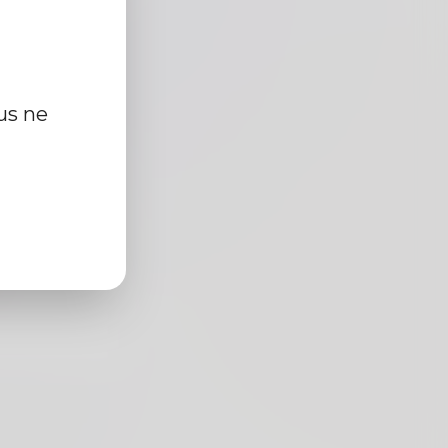
us ne
cm
r