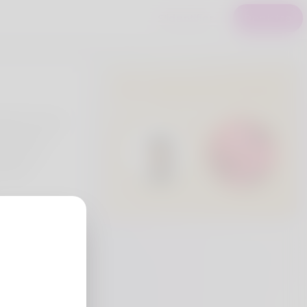
S'identifier
Registre
Utilisateurs Premium
kroll to have
 to show it.
s for low
 their
eria