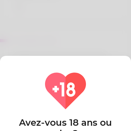
Sur Federico Glenn
Greetings. The author's name is Guy. Solving
puzzles could be the thing Good most. My family
lives in Utah. Booking holidays is the place he
supports his ancestry. You can find my website
here: https://rentry.co/79971-birch-gold-group-
review-an-in-depth-analysis-of-customer-ratings-
and-services
Pays
Algeria
Avez-vous 18 ans ou