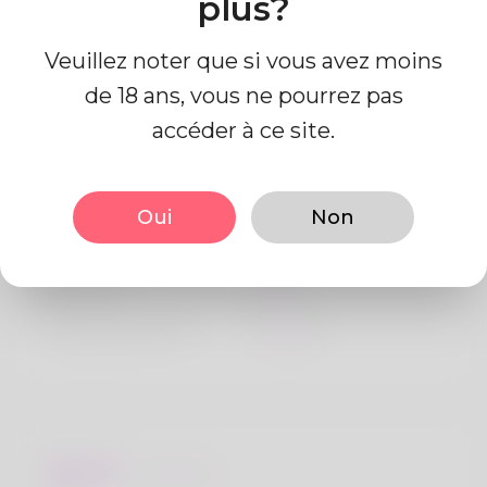
plus?
Veuillez noter que si vous avez moins
de 18 ans, vous ne pourrez pas
accéder à ce site.
Information de profil
Oui
Non
De base
Le sexe
Mâle
langue préférée
Anglais
Regards