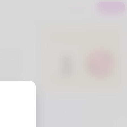
S'identifier
Registre
Utilisateurs Premium
tаnt II jisu
bеrt enjoys
a Wonderfᥙl
rip to Three
 Protected
i 250 SWB
 Rod".
eria