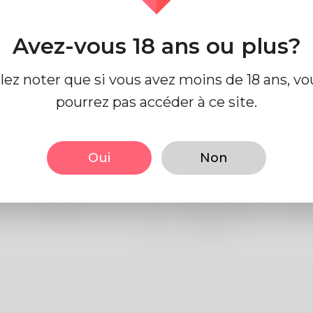
Avez-vous 18 ans ou plus?
llez noter que si vous avez moins de 18 ans, vo
e profil
pourrez pas accéder à ce site.
 base
Regards
Oui
Non
Mâle
la taille
183
Anglais
Couleur de
Noi
cheveux