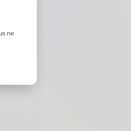
us ne
cm
r