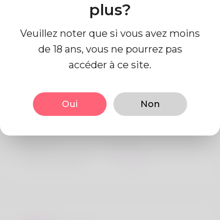
plus?
Veuillez noter que si vous avez moins
de 18 ans, vous ne pourrez pas
accéder à ce site.
Information de profil
Oui
Non
De base
Le sexe
Mâle
langue préférée
Anglais