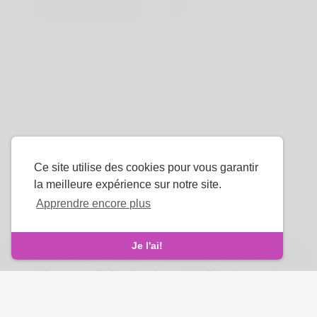
Couleur de cheveux
Noir
Ce site utilise des cookies pour vous garantir
la meilleure expérience sur notre site.
Apprendre encore plus
La langue
Je l'ai!
À propos de nous
-
termes
-
Politique de confidentialité
-
Contact
-
FAQ
-
Rembourser
-
Développeurs
droits d'auteur © 2026 Venus Royale. Tous les droits sont