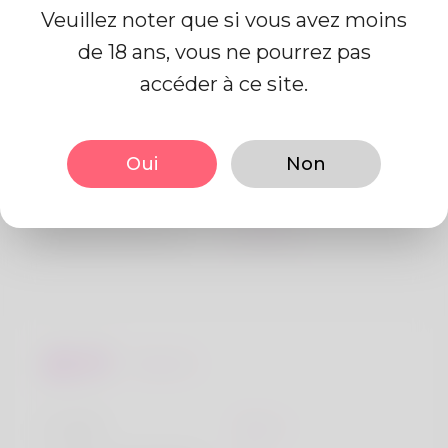
Veuillez noter que si vous avez moins
de 18 ans, vous ne pourrez pas
Information de profil
accéder à ce site.
De base
Oui
Non
Le sexe
Mâle
langue préférée
Anglais
Regards
la taille
183cm