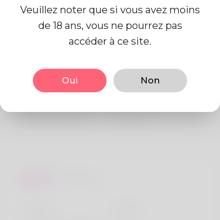
Veuillez noter que si vous avez moins
de 18 ans, vous ne pourrez pas
Information de profil
accéder à ce site.
De base
Oui
Non
Le sexe
Mâle
langue préférée
Anglais
Regards
la taille
183cm