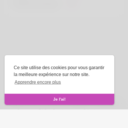
Couleur de cheveux
Noir
Ce site utilise des cookies pour vous garantir
la meilleure expérience sur notre site.
Apprendre encore plus
La langue
Je l'ai!
À propos de nous
-
termes
-
Politique de confidentialité
-
Contact
-
FAQ
-
Rembourser
-
Développeurs
droits d'auteur © 2026 Venus Royale. Tous les droits sont