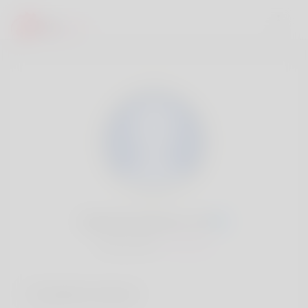
German Decicco, 20
Popularité:
Très lent
Comptes sociaux