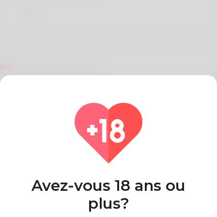
Sur German Decicco
The blogger is observed by generally name
regarding Dennis but yet she should not like when
people turn to her complete name. The thing One
adore quite a few caving and in additi
Pays
Algeria
Avez-vous 18 ans ou
plus?