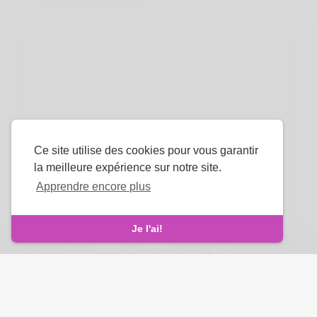
Ce site utilise des cookies pour vous garantir
la meilleure expérience sur notre site.
Apprendre encore plus
La langue
Je l'ai!
À propos de nous
-
termes
-
Politique de confidentialité
-
Contact
-
FAQ
-
Rembourser
-
Développeurs
droits d'auteur © 2026 Venus Royale. Tous les droits sont
réservés.