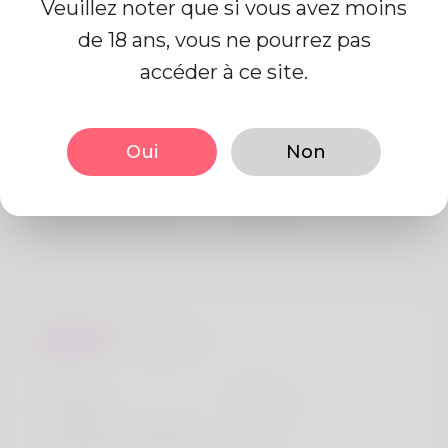
Veuillez noter que si vous avez moins
de 18 ans, vous ne pourrez pas
Information de profil
accéder à ce site.
De base
Oui
Non
Le sexe
Mâle
langue préférée
Anglais
Regards
la taille
183cm
Couleur de cheveux
Noir