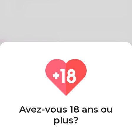
Sur Gilbert Teresa
The author's name is Odell. Years ago she
relocated to Delaware as well as her moms and
dads live close by. To play mah j
Pays
Algeria
Avez-vous 18 ans ou
plus?