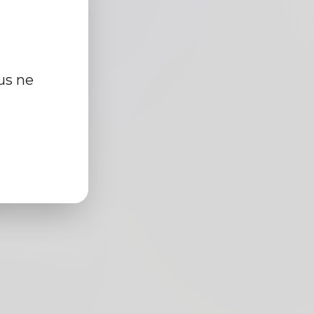
us ne
cm
r