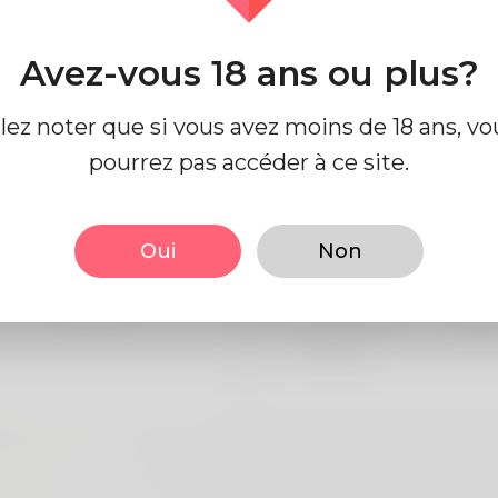
Avez-vous 18 ans ou plus?
e profil
llez noter que si vous avez moins de 18 ans, vo
pourrez pas accéder à ce site.
 base
Regards
Oui
Non
Mâle
la taille
183
Anglais
Couleur de
Noi
cheveux