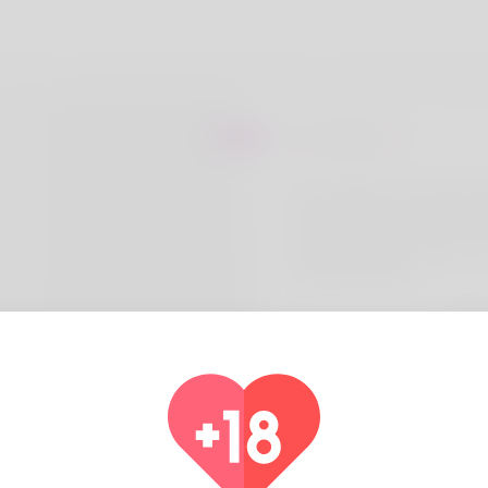
Sur Hal Sons
Mi considero un pioniere 
Gratowin Casino. La mia 
tesoro è questo spazio, a 
completa utilità.
Pays
Alg