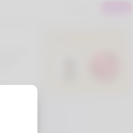
S'identifier
Registre
Utilisateurs Premium
del mondo di
mappa del
vostra
eria