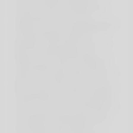
Schwitzen, Tachykardie undMuskelzittern
verursacht. Im Falle einer Überdosierungist zu
berücksichtigen, dass eine bis 8-fache
therapeutische Dosisvon Clenbuterolhydrochlorid i.
Überdosierung (Symptome,Notfallmaßnahmen
und Gegenmittel), falls erforderlich Die
Behandlung zurGeburtserleichterung soll nach
Beginn des Austreibungsstadiumsnicht
fortgesetzt und bei Geburtsschwierigkeiten ein
Tierarztzugezogen werden. Diese Dosierung
entspricht 0,3mg Clenbuterolhydrochlorid pro Tier.
Das Rauchen von Tabak oder der Konsum von
Alkohol mit bestimmten Drogen kann ebenfalls zu
Wechselwirkungen führen. Wenn Sie Bedenken
hinsichtlich bestimmter Nebenwirkungen haben,
wenden Sie sich an Ihren Arzt oder Apotheker. Es
kann einige Nebenwirkungen geben, die oben
nicht aufgeführt sind. Alle Medikamente sind
definitiv gefährdet, Nebenwirkungen zu