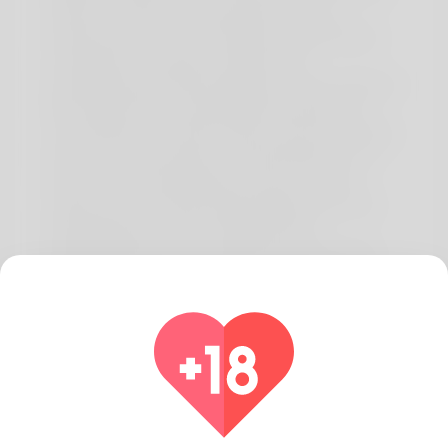
auftreten müssen. Bei Überdosierung von
Clenbuterol kann eine Übersäuerung des Blutes
(metabolische Azidose) und/oder eine
Erniedrigung des Kaliumspiegels im Blut auftreten.
Bitte beachten Sie, dass Nebenwirkungen wie
zum Beispiel Schwindel auftreten können, die das
Führen von Fahrzeugen und das Bedienen von
Maschinen beeinträchtigen könnten. Zudem
sorgen auch Entwässerungsmedikamente und
Herzglykoside für eine Verstärkung der
Nebenwirkungen. Normalerweise gewöhnt der
Körper sich an die Nebenwirkungen so, dass sie
nach höchstens einigen Wochen nicht mehr
auftreten.
In Fällenakuter, sich rasch verschlimmernder
Dyspnoe muss umgehend ein Arztaufgesucht
werden. Begleitend zur Behandlung mit Spiropent
Tabletten sollte eineentzündungshemmende
Dauertherapie durchgeführt werden. Empfindlich