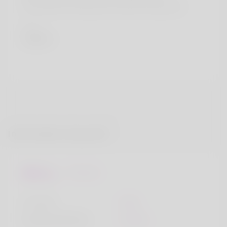
verursachen, Clenbuterol ist keine Ausnahme.
Pays
Algeria
Information de profil
De base
Le sexe
Mâle
langue préférée
Anglais