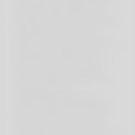
Gegenanzeigen, Anwendungsbeschränkungen
und Wechselwirkungen aufgeführt ist. Die
Anwendung von Clenbuterol wirft oft Fragen auf,
insbesondere in Bezug auf die richtige Dosierung
und den allgemeinen Umgang mit dem
Medikament. Bei Patienten, die Alternativen in
Betracht ziehen, sind Generika oft eine bevorzugte
Wahl aufgrund des niedrigeren Risikos für
Nebenwirkungen. In Deutschland stehen viele
Alternativen zu Clenbuterol zur Verfügung,
insbesondere andere Bronchodilatatoren und
Steroide, die möglicherweise weniger intensive
Nebenwirkungen aufweisen.
Kardiovaskuläre Nebenwirkungen, deren
Häufigkeit undSchweregrad dosisabhängig sind,
können bei Sympathomimetika, zudenen auch
Spiropent zählt, beobachtet werden. Wie alle
Arzneimittel kann auch dieses Arzneimittel
Nebenwirkungen haben, die aber nicht bei jedem