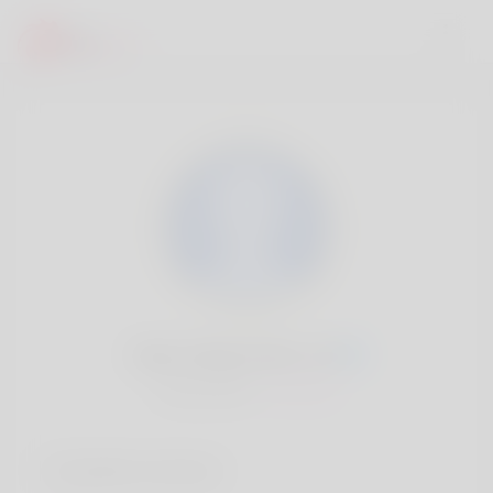
Jake Delamothe, 20
Popularité:
Très lent
Comptes sociaux