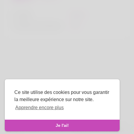
la taille
183cm
Couleur de cheveux
Noir
Ce site utilise des cookies pour vous garantir
la meilleure expérience sur notre site.
Apprendre encore plus
La langue
Je l'ai!
À propos de nous
-
termes
-
Politique de confidentialité
-