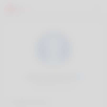
Jamison Stansbury, 20
Popularité:
Très lent
Comptes sociaux