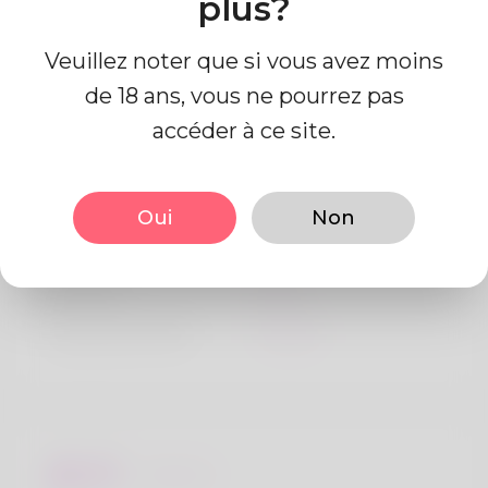
plus?
Veuillez noter que si vous avez moins
de 18 ans, vous ne pourrez pas
accéder à ce site.
Information de profil
Oui
Non
De base
Le sexe
Mâle
langue préférée
Anglais
Regards