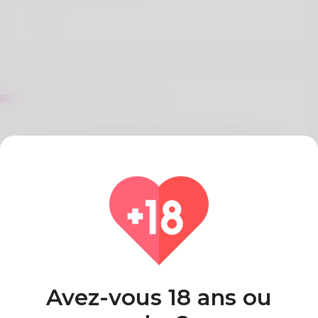
Sur Jamison Stansbury
Audie Jerkins is the name her moms and dads
provided her although it is not her birth name. To
run is the hobby he will certainly never ever stop
doing. I presently stay in Idaho. She utilized to be
jobless today he is a cashier but quickly she'll be on
her own. If you intend to find uot much more take
a look at his internet site: https://rentry.co/p8naa5er
Pays
Algeria
Avez-vous 18 ans ou