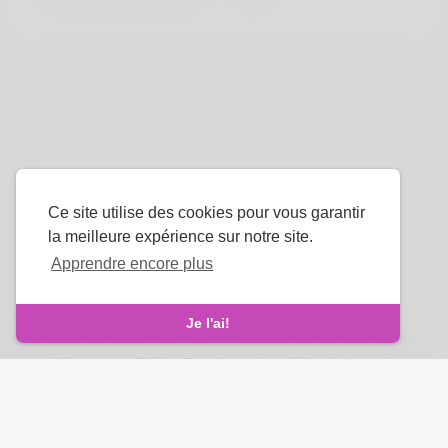
Ce site utilise des cookies pour vous garantir
la meilleure expérience sur notre site.
Apprendre encore plus
La langue
Je l'ai!
À propos de nous
-
termes
-
Politique de confidentialité
-
Contact
-
FAQ
-
Rembourser
-
Développeurs
droits d'auteur © 2026 Venus Royale. Tous les droits sont
réservés.