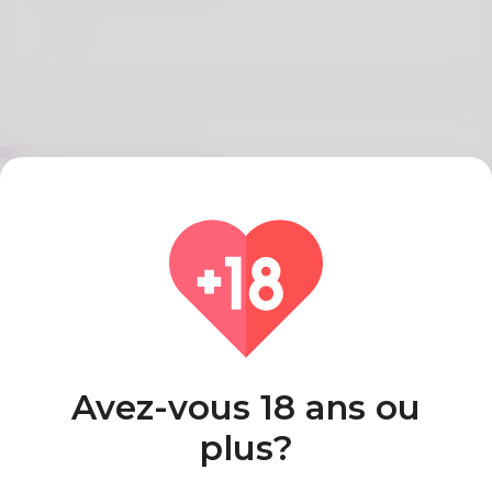
Sur Jean Arteaga
Hello, these name is often Perry and as a result I
truly it. I used when you need to be not working
but but I feel an admin assistant. What he loves c
Pays
Algeria
Avez-vous 18 ans ou
plus?