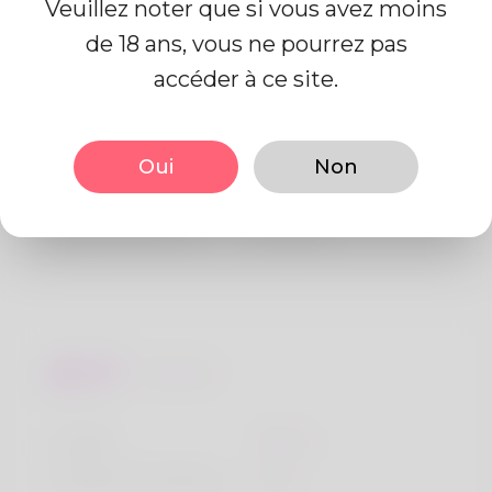
Veuillez noter que si vous avez moins
de 18 ans, vous ne pourrez pas
Information de profil
accéder à ce site.
De base
Oui
Non
Le sexe
Mâle
langue préférée
Anglais
Regards
la taille
183cm
Couleur de cheveux
Noir