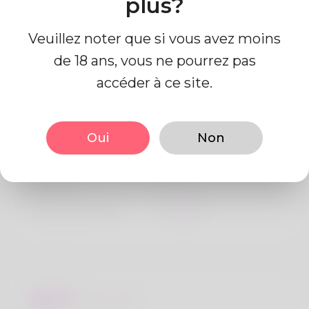
plus?
Veuillez noter que si vous avez moins
de 18 ans, vous ne pourrez pas
accéder à ce site.
Information de profil
Oui
Non
De base
Le sexe
Mâle
langue préférée
Anglais
Regards