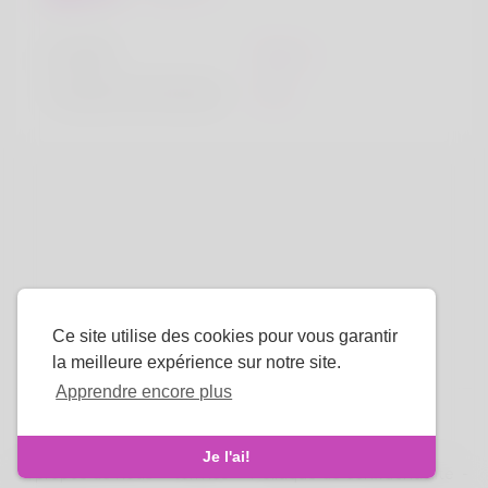
la taille
183cm
Couleur de cheveux
Noir
Ce site utilise des cookies pour vous garantir
la meilleure expérience sur notre site.
Apprendre encore plus
La langue
Je l'ai!
À propos de nous
-
termes
-
Politique de confidentialité
-