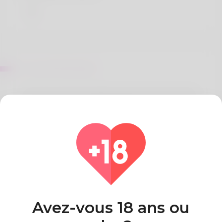
Sur Joel Montanez
Ula is the name her parents gave her but she does
not such as when individuals use her complete
name. To fish is what his family members as well as
him appreciate. I made use of to be jobless today I
am a cashier. For a while he's remained in
Oklahoma. See what's brand-new on her web site
here: https://certihaus.com/author/adrianrenard74/
Pays
Algeria
Avez-vous 18 ans ou