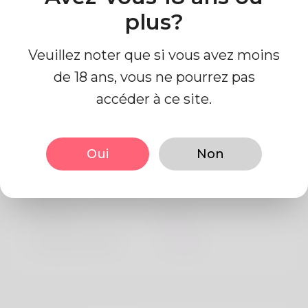
plus?
Veuillez noter que si vous avez moins
de 18 ans, vous ne pourrez pas
accéder à ce site.
Information de profil
Oui
Non
De base
Le sexe
Mâle
langue préférée
Anglais