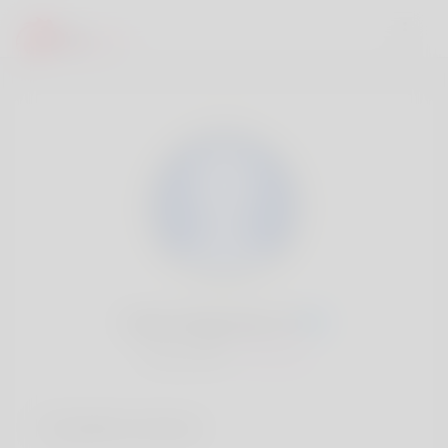
Jude Vangundy, 20
Popularité:
Très lent
Comptes sociaux