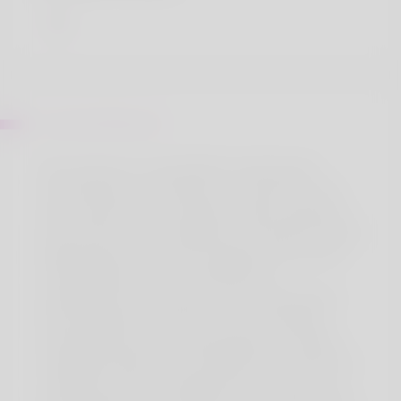
Sur Karri Browne
Alle Funktionen, einschließlich Einzahlungen,
Auszahlungen und Teilnahme an Aktionen, sind
über mobile Geräte verfügbar. Legiano garantiert
die Sicherheit aller Transaktionen und bietet flexible
Bedingungen für eine komfortable Nutzung der
Zahlungssysteme. Diese Maßnahmen
gewährleisten die Sicherheit und Vertraulichkeit
der Spielerdaten und bieten eine zuverlässige
Spielumgebung. Das Treueprogramm ist darauf
ausgelegt, Spieler für ihre Aktivitäten zu belohnen,
zusätzliche Gewinnmöglichkeiten zu bieten und