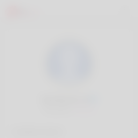
Karri Browne, 20
Popularité:
Très lent
Comptes sociaux