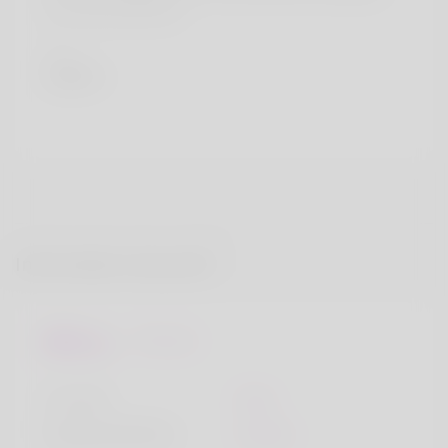
von 15% bis €3.000.
Pays
Algeria
Information de profil
De base
Le sexe
Mâle
langue préférée
Anglais