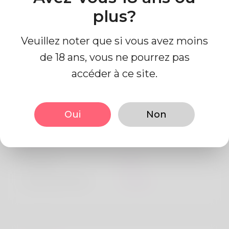
plus?
Veuillez noter que si vous avez moins
de 18 ans, vous ne pourrez pas
accéder à ce site.
Information de profil
Oui
Non
De base
Le sexe
Mâle
langue préférée
Anglais