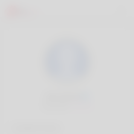
Kurt Lara, 20
Popularité:
Très lent
Comptes sociaux