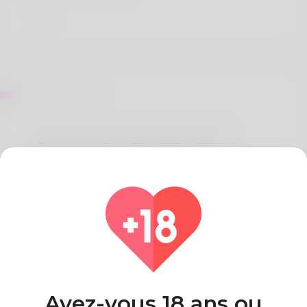
Sur Kurt Lara
Официальный ресурс Melbet предлагает
игрокам уникальную линию ставок на
статистику, долгосрочные исходы и виртуальный
спорт. Управляйте балансом в любой удобной
валюте, выводите выигрыши без скрытых
комиссий и участвуйте в регулярных турнирах.
Профессиональная служба поддержки готова
ответить на ваши вопросы в live-чате в любое
время суток.
Pays
Avez-vous 18 ans ou
Algeria