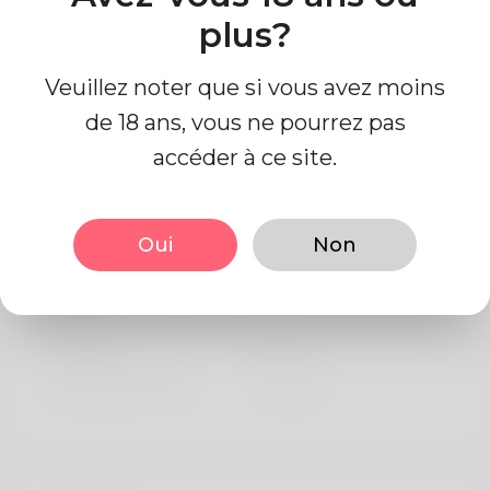
plus?
Veuillez noter que si vous avez moins
de 18 ans, vous ne pourrez pas
accéder à ce site.
Information de profil
Oui
Non
De base
Le sexe
Mâle
langue préférée
Anglais