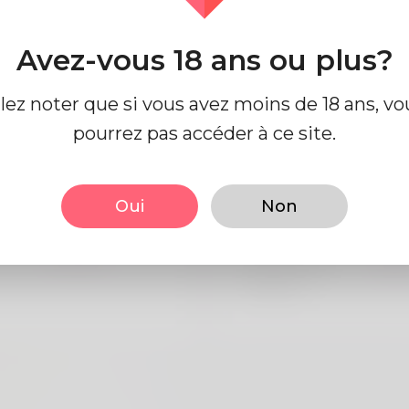
Avez-vous 18 ans ou plus?
e profil
llez noter que si vous avez moins de 18 ans, vo
pourrez pas accéder à ce site.
 base
Regards
Oui
Non
Mâle
la taille
183
Anglais
Couleur de
Noi
cheveux