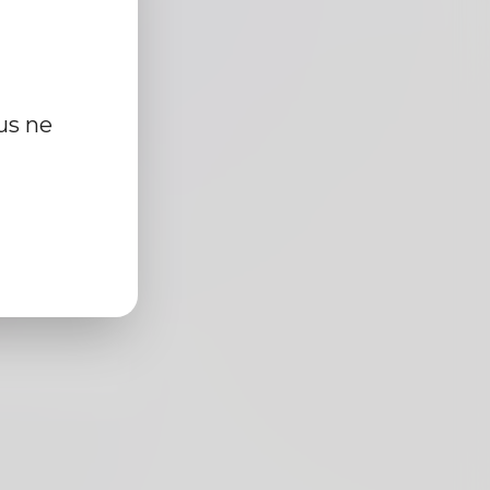
us ne
cm
r