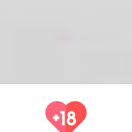
Sur Larhonda Trask
They call me Tobias thou
think really like being cal
To go to ballet is the hobb
stop doing. Meter reading
professi
Pays
Alg