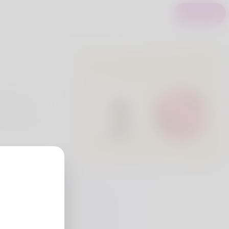
S'identifier
Registre
Utilisateurs Premium
gh Do not
led like whom.
y I will never
 has been her
eria