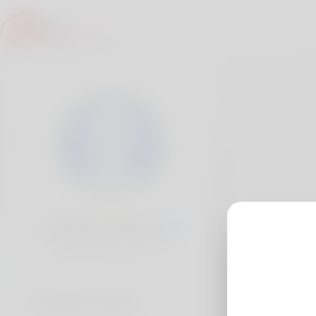
Larhonda Trask, 20
Popularité:
Très lent
Comptes sociaux