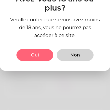
plus?
Veuillez noter que si vous avez moins
de 18 ans, vous ne pourrez pas
accéder à ce site.
Information de profil
Oui
Non
De base
Le sexe
Mâle
langue préférée
Anglais