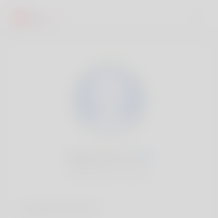
Margo Erwin, 20
Popularité:
Très lent
Comptes sociaux