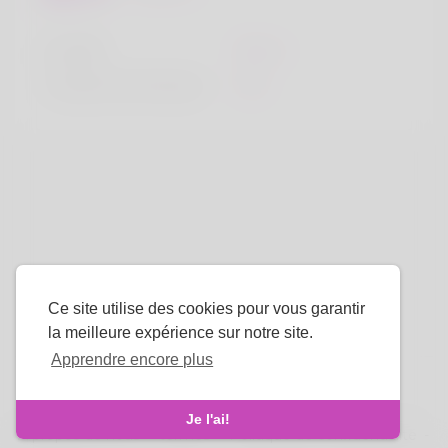
la taille
183cm
Couleur de cheveux
Noir
Ce site utilise des cookies pour vous garantir
la meilleure expérience sur notre site.
Apprendre encore plus
La langue
Je l'ai!
À propos de nous
-
termes
-
Politique de confidentialité
-