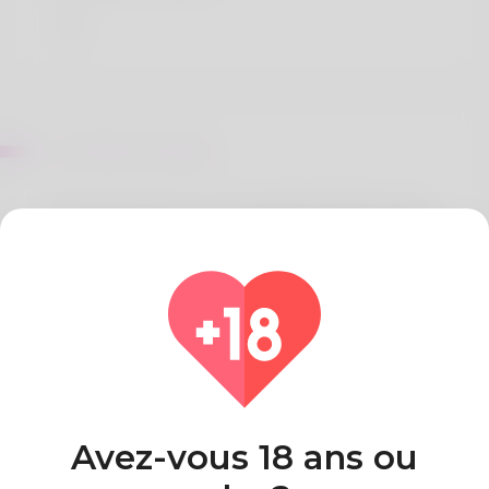
Sur Milford Garling
Hello and welcome. I'm Doug Brumfield though I
am really like being called like those. What he really
enjoys doing is curling but he doesn't feature the
time nowadays. Debt collecting is a few things i do.
Indiana is where his house is and he's going to
never glide. You can find my website here:
https://Homestarhousing.com/author/rainaharr59249/
Pays
Algeria
Avez-vous 18 ans ou