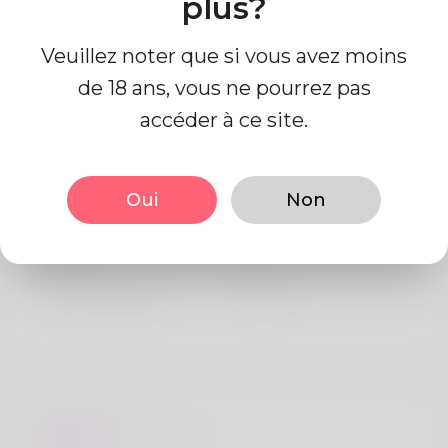
plus?
Veuillez noter que si vous avez moins
de 18 ans, vous ne pourrez pas
accéder à ce site.
Information de profil
Oui
Non
De base
Le sexe
Mâle
langue préférée
Anglais
Regards