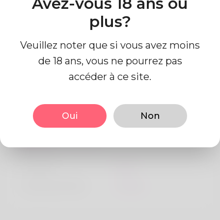
Avez-vous 18 ans ou
Algeria
plus?
Veuillez noter que si vous avez moins
de 18 ans, vous ne pourrez pas
accéder à ce site.
Information de profil
Oui
Non
De base
Le sexe
Mâle
langue préférée
Anglais