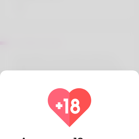
Sur Miriam Chavers
Hello neighbor. Let me introduce myself. I am
Nickolas. He's always loved moving into Alabama
and also the family loves it. Doing archery is a very
the things i love best. Credit authorising already
been his regular job for quite some time and it is
something he revel in. Check out the latest news
website: https://body-
Positivity.org/groups/revolutionizing-private-plane-
rental-prices-a-new-period-of-affordability-and-
accessibility/
Pays