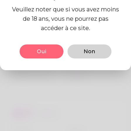
Veuillez noter que si vous avez moins
de 18 ans, vous ne pourrez pas
Information de profil
accéder à ce site.
De base
Oui
Non
Le sexe
Mâle
langue préférée
Anglais
Regards