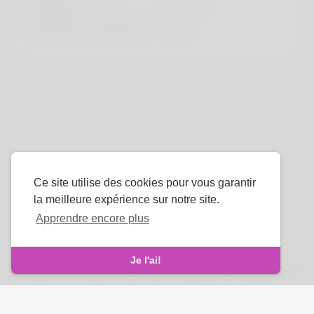
la taille
183cm
Couleur de cheveux
Noir
Ce site utilise des cookies pour vous garantir
la meilleure expérience sur notre site.
Apprendre encore plus
La langue
Je l'ai!
À propos de nous
-
termes
-
Politique de confidentialité
-
Contact
-
FAQ
-
Rembourser
-
Développeurs