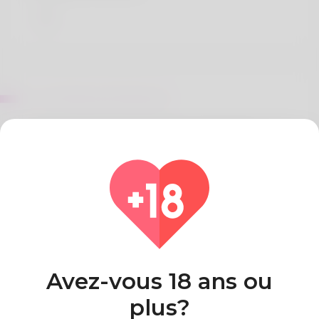
Sur Mohamed Sandover
24 yr old Assistant Media Planner Kalle McFall,
hailing from Lacombe enjoys watching movies like
"Dudesons Movie, The" and BASE jumping. Took a
trip to Primeval Beech Forests of the Carpathians
and drives a Impala.
Pays
Algeria
Avez-vous 18 ans ou
plus?