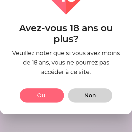
Trouver des Matches
Recherchez et connectez-vous avec
des matchs qui sont parfaits pour
Avez-vous 18 ans ou
vous à ce jour, c'est facile et
plus?
amusant.
Veuillez noter que si vous avez moins
de 18 ans, vous ne pourrez pas
Commencer à sortir
accéder à ce site.
ensemble
Interact using our user friendly
platform, Initiate conversations in
Oui
Non
mints. Date your best matches.