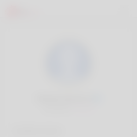
Nickolas Marcell, 20
Popularité:
Très lent
Comptes sociaux