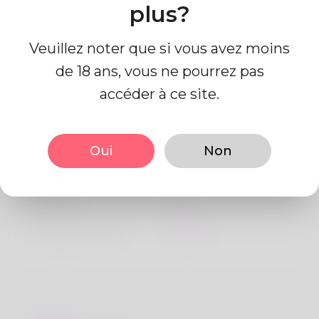
plus?
Veuillez noter que si vous avez moins
de 18 ans, vous ne pourrez pas
accéder à ce site.
Information de profil
Oui
Non
De base
Le sexe
Mâle
langue préférée
Anglais