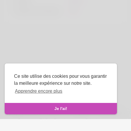
la taille
183cm
Couleur de cheveux
Noir
Ce site utilise des cookies pour vous garantir
la meilleure expérience sur notre site.
Apprendre encore plus
La langue
Je l'ai!
À propos de nous
-
termes
-
Politique de confidentialité
-
Contact
-
FAQ
-
Rembourser
-
Développeurs