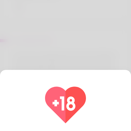
Sur Rafael Sherry
The writer is recognized by the title of Donald and
his spouse doesn't like it at all. To camp is a thing
that I'm totally addicted to. District of Columbia is
where my house is and he will never transfer. After
becoming out of my job for years I grew to
become a financial debt collector and I'll be
promoted quickly. I'm not good at webdesign but
you may want to check my website:
https://staging.arabunityschool.ae/improvements-
in-erectile-dysfunction-options-a-comprehensive-
overview-of-present-pill-options/