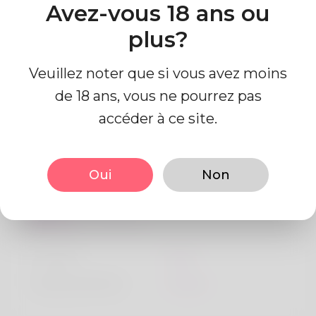
Avez-vous 18 ans ou
Pays
Algeria
plus?
Veuillez noter que si vous avez moins
de 18 ans, vous ne pourrez pas
accéder à ce site.
Information de profil
Oui
Non
De base
Le sexe
Mâle
langue préférée
Anglais