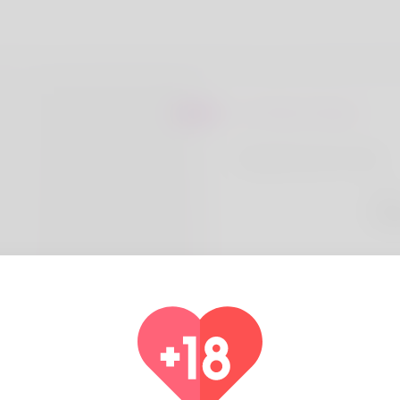
Sur Ricky Mungo
fitzgerald casino tunica
Pays
Alg