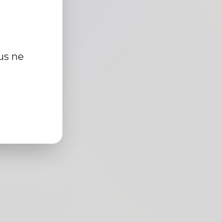
us ne
cm
r