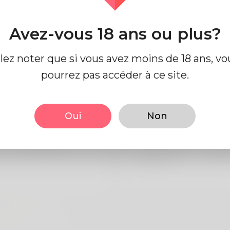
Avez-vous 18 ans ou plus?
e profil
llez noter que si vous avez moins de 18 ans, vo
pourrez pas accéder à ce site.
 base
Regards
Oui
Non
Mâle
la taille
183
Anglais
Couleur de
Noi
cheveux